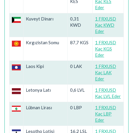
KES
Kaç KES
Eder
Kuveyt Dinarı
0,31
1 FRXUSD
KWD
Kaç KWD
Eder
Kırgızistan Somu
87,7 KGS
1 FRXUSD
Kaç KGS
Eder
Laos Kipi
0 LAK
1 FRXUSD
Kaç LAK
Eder
Letonya Latı
0,6 LVL
1 FRXUSD
Kaç LVL Eder
Lübnan Lirası
0 LBP
1 FRXUSD
Kaç LBP
Eder
Lesotho Lotisi
16,2 LSL
1 FRXUSD