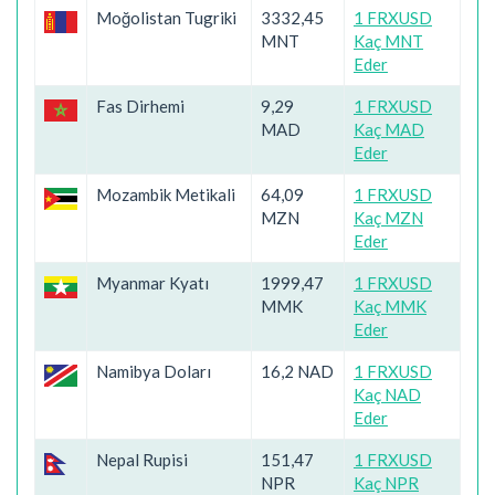
Moğolistan Tugriki
3332,45
1 FRXUSD
MNT
Kaç MNT
Eder
Fas Dirhemi
9,29
1 FRXUSD
MAD
Kaç MAD
Eder
Mozambik Metikali
64,09
1 FRXUSD
MZN
Kaç MZN
Eder
Myanmar Kyatı
1999,47
1 FRXUSD
MMK
Kaç MMK
Eder
Namibya Doları
16,2 NAD
1 FRXUSD
Kaç NAD
Eder
Nepal Rupisi
151,47
1 FRXUSD
NPR
Kaç NPR