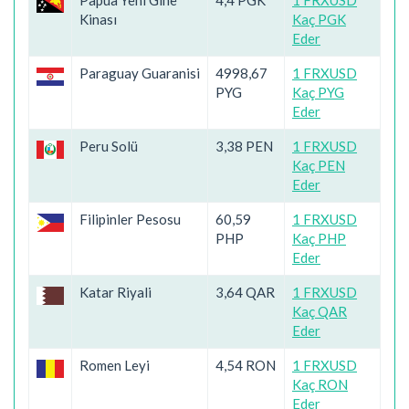
Papua Yeni Gine
4,4 PGK
1 FRXUSD
Kinası
Kaç PGK
Eder
Paraguay Guaranisi
4998,67
1 FRXUSD
PYG
Kaç PYG
Eder
Peru Solü
3,38 PEN
1 FRXUSD
Kaç PEN
Eder
Filipinler Pesosu
60,59
1 FRXUSD
PHP
Kaç PHP
Eder
Katar Riyali
3,64 QAR
1 FRXUSD
Kaç QAR
Eder
Romen Leyi
4,54 RON
1 FRXUSD
Kaç RON
Eder