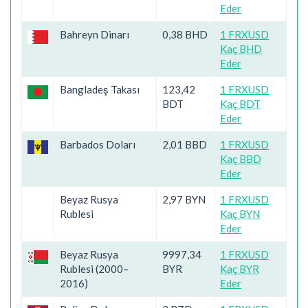
Eder
Bahreyn Dinarı
0,38 BHD
1 FRXUSD
Kaç BHD
Eder
Bangladeş Takası
123,42
1 FRXUSD
BDT
Kaç BDT
Eder
Barbados Doları
2,01 BBD
1 FRXUSD
Kaç BBD
Eder
Beyaz Rusya
2,97 BYN
1 FRXUSD
Rublesi
Kaç BYN
Eder
Beyaz Rusya
9997,34
1 FRXUSD
Rublesi (2000–
BYR
Kaç BYR
2016)
Eder