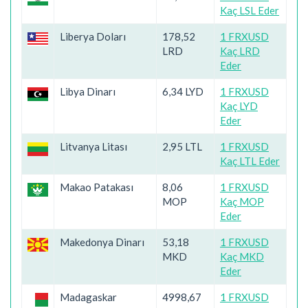
Kaç LSL Eder
Liberya Doları
178,52
1 FRXUSD
LRD
Kaç LRD
Eder
Libya Dinarı
6,34 LYD
1 FRXUSD
Kaç LYD
Eder
Litvanya Litası
2,95 LTL
1 FRXUSD
Kaç LTL Eder
Makao Patakası
8,06
1 FRXUSD
MOP
Kaç MOP
Eder
Makedonya Dinarı
53,18
1 FRXUSD
MKD
Kaç MKD
Eder
Madagaskar
4998,67
1 FRXUSD