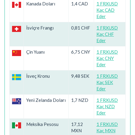
Kanada Doları
1,4 CAD
1 FRXUSD
Kaç CAD
Eder
İsviçre Frangı
0,81 CHF
1 FRXUSD
Kaç CHF
Eder
Çin Yuanı
6,75 CNY
1 FRXUSD
Kaç CNY
Eder
İsveç Kronu
9,48 SEK
1 FRXUSD
Kaç SEK
Eder
Yeni Zelanda Doları
1,7 NZD
1 FRXUSD
Kaç NZD
Eder
Meksika Pesosu
17,12
1 FRXUSD
MXN
Kaç MXN