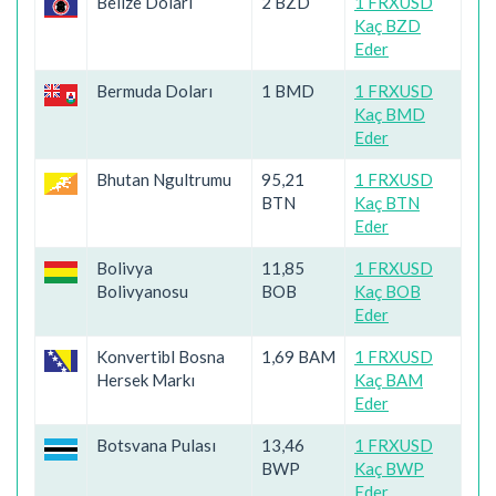
Belize Doları
2 BZD
1 FRXUSD
Kaç BZD
Eder
Bermuda Doları
1 BMD
1 FRXUSD
Kaç BMD
Eder
Bhutan Ngultrumu
95,21
1 FRXUSD
BTN
Kaç BTN
Eder
Bolivya
11,85
1 FRXUSD
Bolivyanosu
BOB
Kaç BOB
Eder
Konvertibl Bosna
1,69 BAM
1 FRXUSD
Hersek Markı
Kaç BAM
Eder
Botsvana Pulası
13,46
1 FRXUSD
BWP
Kaç BWP
Eder