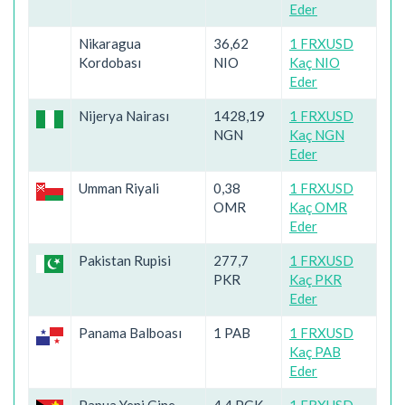
Eder
Nikaragua
36,62
1 FRXUSD
Kordobası
NIO
Kaç NIO
Eder
Nijerya Nairası
1428,19
1 FRXUSD
NGN
Kaç NGN
Eder
Umman Riyali
0,38
1 FRXUSD
OMR
Kaç OMR
Eder
Pakistan Rupisi
277,7
1 FRXUSD
PKR
Kaç PKR
Eder
Panama Balboası
1 PAB
1 FRXUSD
Kaç PAB
Eder