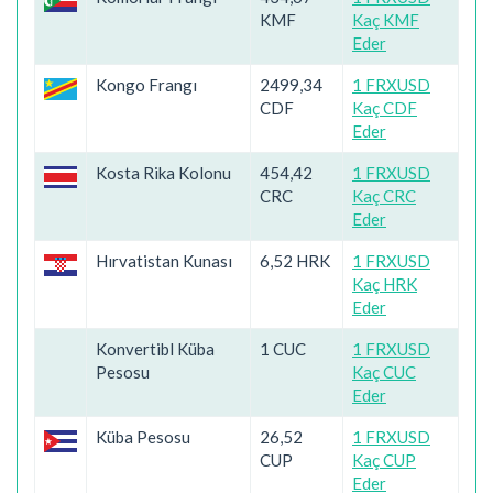
KMF
Kaç KMF
Eder
Kongo Frangı
2499,34
1 FRXUSD
CDF
Kaç CDF
Eder
Kosta Rika Kolonu
454,42
1 FRXUSD
CRC
Kaç CRC
Eder
Hırvatistan Kunası
6,52 HRK
1 FRXUSD
Kaç HRK
Eder
Konvertibl Küba
1 CUC
1 FRXUSD
Pesosu
Kaç CUC
Eder
Küba Pesosu
26,52
1 FRXUSD
CUP
Kaç CUP
Eder