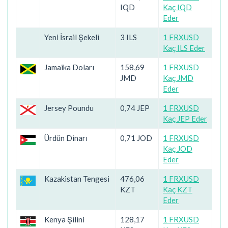
IQD
Kaç IQD
Eder
Yeni İsrail Şekeli
3 ILS
1 FRXUSD
Kaç ILS Eder
Jamaika Doları
158,69
1 FRXUSD
JMD
Kaç JMD
Eder
Jersey Poundu
0,74 JEP
1 FRXUSD
Kaç JEP Eder
Ürdün Dinarı
0,71 JOD
1 FRXUSD
Kaç JOD
Eder
Kazakistan Tengesi
476,06
1 FRXUSD
KZT
Kaç KZT
Eder
Kenya Şilini
128,17
1 FRXUSD