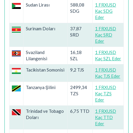
Sudan Lirası
588,08
1 FRXUSD
SDG
Kaç SDG
Eder
Surinam Doları
37,87
1 FRXUSD
SRD
Kaç SRD
Eder
Svaziland
16,18
1 FRXUSD
Lilangenisi
SZL
Kaç SZL Eder
Tacikistan Somonisi
9,2 TJS
1 FRXUSD
Kaç TJS Eder
Tanzanya Şilini
2499,34
1 FRXUSD
TZS
Kaç TZS
Eder
Trinidad ve Tobago
6,75 TTD
1 FRXUSD
Doları
Kaç TTD
Eder