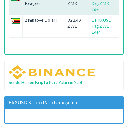
Kvaçası
ZMK
Kaç ZMK
Eder
Zimbabve Doları
322,49
1 FRXUSD
ZWL
Kaç ZWL
Eder
Sende Hemen
Kripto Para
Yatırımı Yap!
FRXUSD Kripto Para Dönüşümleri