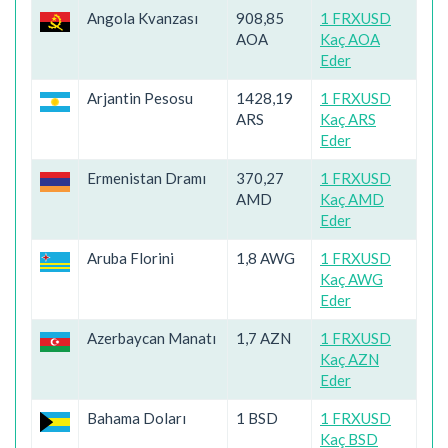
Angola Kvanzası
908,85
1 FRXUSD
AOA
Kaç AOA
Eder
Arjantin Pesosu
1428,19
1 FRXUSD
ARS
Kaç ARS
Eder
Ermenistan Dramı
370,27
1 FRXUSD
AMD
Kaç AMD
Eder
Aruba Florini
1,8 AWG
1 FRXUSD
Kaç AWG
Eder
Azerbaycan Manatı
1,7 AZN
1 FRXUSD
Kaç AZN
Eder
Bahama Doları
1 BSD
1 FRXUSD
Kaç BSD