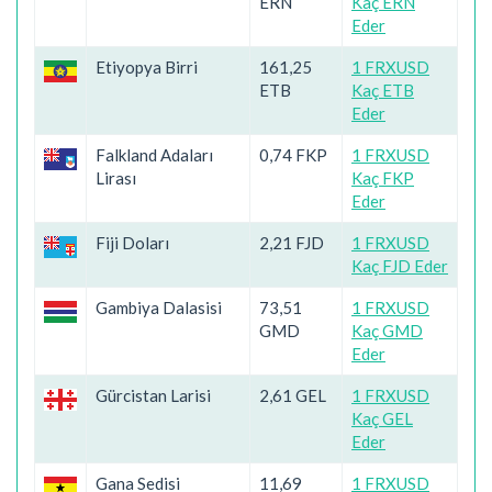
ERN
Kaç ERN
Eder
Etiyopya Birri
161,25
1 FRXUSD
ETB
Kaç ETB
Eder
Falkland Adaları
0,74 FKP
1 FRXUSD
Lirası
Kaç FKP
Eder
Fiji Doları
2,21 FJD
1 FRXUSD
Kaç FJD Eder
Gambiya Dalasisi
73,51
1 FRXUSD
GMD
Kaç GMD
Eder
Gürcistan Larisi
2,61 GEL
1 FRXUSD
Kaç GEL
Eder
Gana Sedisi
11,69
1 FRXUSD