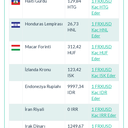
Haiti Gurdu
129,84
1 FRXUSD
HTG
Kaç HTG
Eder
Honduras Lempirası
26,73
1 FRXUSD
HNL
Kaç HNL
Eder
Macar Forinti
312,42
1 FRXUSD
HUF
Kaç HUF
Eder
İzlanda Kronu
123,42
1 FRXUSD
ISK
Kaç ISK Eder
Endonezya Rupiahı
9997,34
1 FRXUSD
IDR
Kaç IDR
Eder
İran Riyali
0 IRR
1 FRXUSD
Kaç IRR Eder
Irak Dinarı
1249,67
1 FRXUSD