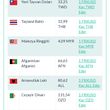
Yeni Tayvan Doları
32,25
1 FRXUSD
TWD
Kaç TWD
Eder
Tayland Bahtı
32,99
1 FRXUSD
THB
Kaç THB
Eder
Malezya Ringgiti
4,09 MYR
1 FRXUSD
Kaç MYR
Eder
Afganistan
66,65
1 FRXUSD
Afganisi
AFN
Kaç AFN
Eder
Arnavutluk Leki
80,62
1 FRXUSD
ALL
Kaç ALL Eder
Cezayir Dinarı
131,54
1 FRXUSD
DZD
Kaç DZD
Eder