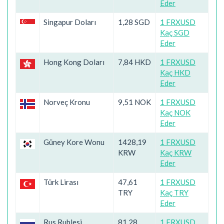
Eder
Singapur Doları
1,28 SGD
1 FRXUSD
Kaç SGD
Eder
Hong Kong Doları
7,84 HKD
1 FRXUSD
Kaç HKD
Eder
Norveç Kronu
9,51 NOK
1 FRXUSD
Kaç NOK
Eder
Güney Kore Wonu
1428,19
1 FRXUSD
KRW
Kaç KRW
Eder
Türk Lirası
47,61
1 FRXUSD
TRY
Kaç TRY
Eder
Rus Rublesi
81,28
1 FRXUSD