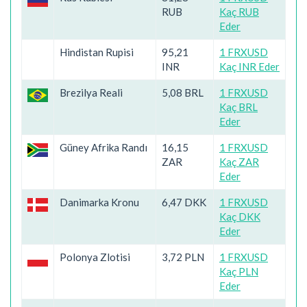
RUB
Kaç RUB
Eder
Hindistan Rupisi
95,21
1 FRXUSD
INR
Kaç INR Eder
Brezilya Reali
5,08 BRL
1 FRXUSD
Kaç BRL
Eder
Güney Afrika Randı
16,15
1 FRXUSD
ZAR
Kaç ZAR
Eder
Danimarka Kronu
6,47 DKK
1 FRXUSD
Kaç DKK
Eder
Polonya Zlotisi
3,72 PLN
1 FRXUSD
Kaç PLN
Eder