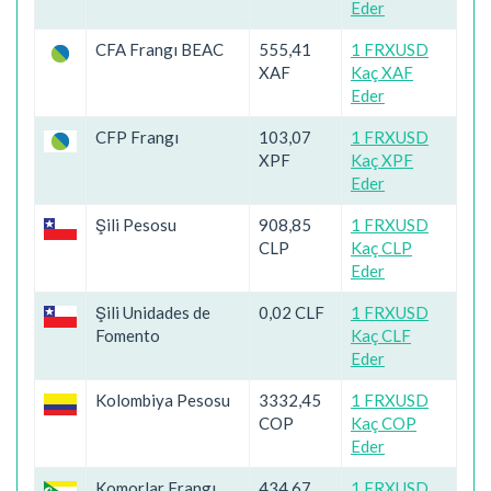
Eder
CFA Frangı BEAC
555,41
1 FRXUSD
XAF
Kaç XAF
Eder
CFP Frangı
103,07
1 FRXUSD
XPF
Kaç XPF
Eder
Şili Pesosu
908,85
1 FRXUSD
CLP
Kaç CLP
Eder
Şili Unidades de
0,02 CLF
1 FRXUSD
Fomento
Kaç CLF
Eder
Kolombiya Pesosu
3332,45
1 FRXUSD
COP
Kaç COP
Eder
Komorlar Frangı
434,67
1 FRXUSD