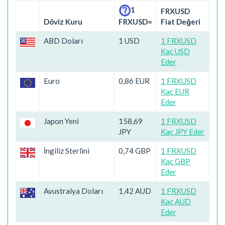
1
FRXUSD
Döviz Kuru
Fiat Değeri
FRXUSD=
ABD Doları
1 USD
1 FRXUSD
Kaç USD
Eder
Euro
0,86 EUR
1 FRXUSD
Kaç EUR
Eder
Japon Yeni
158,69
1 FRXUSD
JPY
Kaç JPY Eder
İngiliz Sterlini
0,74 GBP
1 FRXUSD
Kaç GBP
Eder
Avustralya Doları
1,42 AUD
1 FRXUSD
Kaç AUD
Eder