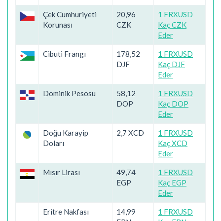
Çek Cumhuriyeti
20,96
1 FRXUSD
Korunası
CZK
Kaç CZK
Eder
Cibuti Frangı
178,52
1 FRXUSD
DJF
Kaç DJF
Eder
Dominik Pesosu
58,12
1 FRXUSD
DOP
Kaç DOP
Eder
Doğu Karayip
2,7 XCD
1 FRXUSD
Doları
Kaç XCD
Eder
Mısır Lirası
49,74
1 FRXUSD
EGP
Kaç EGP
Eder
Eritre Nakfası
14,99
1 FRXUSD