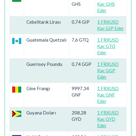
GHS
Kaç GHS
Eder
Cebelitarık Lirası
0,74 GIP
1 FRXUSD
Kaç GIP Eder
Guatemala Quetzalı
7,6 GTQ
1 FRXUSD
Kaç GTQ
Eder
Guernsey Poundu
0,74 GGP
1 FRXUSD
Kaç GGP
Eder
Gine Frangı
9997,34
1 FRXUSD
GNF
Kaç GNF
Eder
Guyana Doları
208,28
1 FRXUSD
GYD
Kaç GYD
Eder