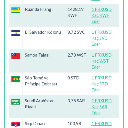
Ruanda Frangı
1428,19
1 FRXUSD
RWF
Kaç RWF
Eder
El Salvador Kolonu
8,72 SVC
1 FRXUSD
Kaç SVC
Eder
Samoa Talası
2,73 WST
1 FRXUSD
Kaç WST
Eder
São Tomé ve
0 STD
1 FRXUSD
Príncipe Dobrası
Kaç STD
Eder
Suudi Arabistan
3,75 SAR
1 FRXUSD
Riyali
Kaç SAR
Eder
Sırp Dinarı
100,98
1 FRXUSD