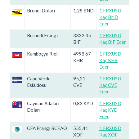
Brunei Doları
1,28 BND
1 FRXUSD
Kaç BND
Eder
Burundi Frangı
3332,45
1 FRXUSD
BIF
Kaç BIF Eder
Kamboçya Rieli
4998,67
1 FRXUSD
KHR
Kaç KHR
Eder
Cape Verde
95,21
1 FRXUSD
Esküdosu
CVE
Kaç CVE
Eder
Cayman Adaları
0,83 KYD
1 FRXUSD
Doları
Kaç KYD
Eder
CFA Frangı BCEAO
555,41
1 FRXUSD
XOF
Kaç XOF