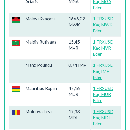
Ariarisi
MGA
Kaç MGA
Eder
Malavi Kvaçası
1666,22
1 FRXUSD
MWK
Kaç MWK
Eder
Maldiv Rufiyaası
15,45
1 FRXUSD
MVR
Kaç MVR
Eder
Manx Poundu
0,74 IMP
1 FRXUSD
Kaç IMP
Eder
Mauritius Rupisi
47,16
1 FRXUSD
MUR
Kaç MUR
Eder
Moldova Leyi
17,33
1 FRXUSD
MDL
Kaç MDL
Eder