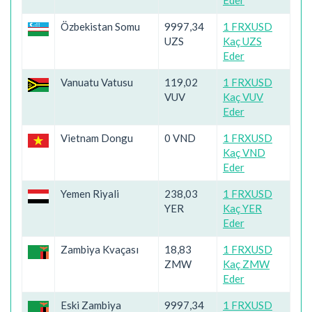
Eder
Özbekistan Somu
9997,34
1 FRXUSD
UZS
Kaç UZS
Eder
Vanuatu Vatusu
119,02
1 FRXUSD
VUV
Kaç VUV
Eder
Vietnam Dongu
0 VND
1 FRXUSD
Kaç VND
Eder
Yemen Riyali
238,03
1 FRXUSD
YER
Kaç YER
Eder
Zambiya Kvaçası
18,83
1 FRXUSD
ZMW
Kaç ZMW
Eder
Eski Zambiya
9997,34
1 FRXUSD