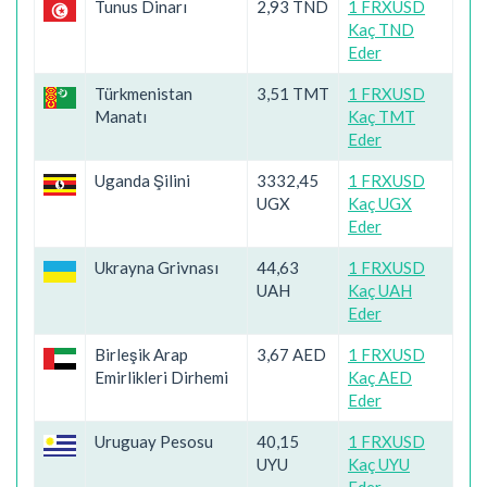
Tunus Dinarı
2,93 TND
1 FRXUSD
Kaç TND
Eder
Türkmenistan
3,51 TMT
1 FRXUSD
Manatı
Kaç TMT
Eder
Uganda Şilini
3332,45
1 FRXUSD
UGX
Kaç UGX
Eder
Ukrayna Grivnası
44,63
1 FRXUSD
UAH
Kaç UAH
Eder
Birleşik Arap
3,67 AED
1 FRXUSD
Emirlikleri Dirhemi
Kaç AED
Eder
Uruguay Pesosu
40,15
1 FRXUSD
UYU
Kaç UYU