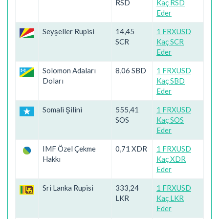
RSD
Kaç RSD
Eder
Seyşeller Rupisi
14,45
1 FRXUSD
SCR
Kaç SCR
Eder
Solomon Adaları
8,06 SBD
1 FRXUSD
Doları
Kaç SBD
Eder
Somali Şilini
555,41
1 FRXUSD
SOS
Kaç SOS
Eder
IMF Özel Çekme
0,71 XDR
1 FRXUSD
Hakkı
Kaç XDR
Eder
Sri Lanka Rupisi
333,24
1 FRXUSD
LKR
Kaç LKR
Eder